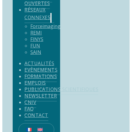
OUVERTES
RÉSEAUX
CONNEXES
Forceimaging
REMI
FINYS
FUN
SAIN
ACTUALITÉS
EVÈNEMENTS
FORMATIONS
EMPLOIS
PUBLICATIONS SCIENTIFIQUES
NEWSLETTER
CNIV
FAQ
CONTACT