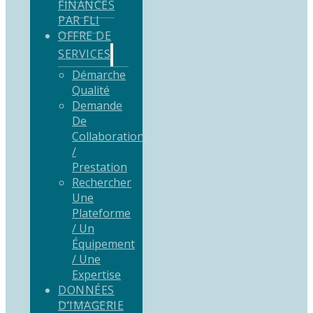
FINANCÉS
PAR FLI
OFFRE DE
SERVICES
Démarche
Qualité
Demande
De
Collaboration
/
Prestation
Rechercher
Une
Plateforme
/ Un
Équipement
/ Une
Expertise
DONNÉES
D’IMAGERIE