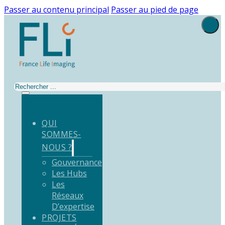
Passer au contenu principal
Passer au pied de page
Rechercher
QUI
SOMMES-
NOUS ?
Gouvernance
Les Hubs
Les
Réseaux
D’expertise
PROJETS