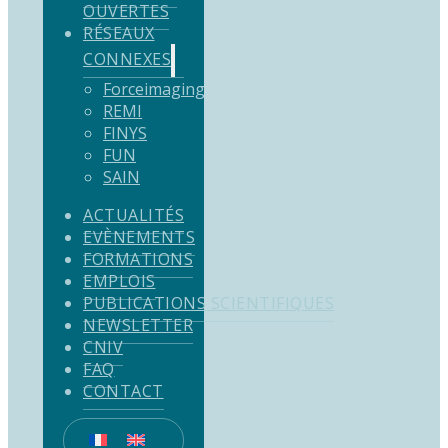
OUVERTES
RÉSEAUX
CONNEXES
Forceimaging
REMI
FINYS
FUN
SAIN
ACTUALITÉS
EVÈNEMENTS
FORMATIONS
EMPLOIS
PUBLICATIONS SCIENTIFIQUES
NEWSLETTER
CNIV
FAQ
CONTACT