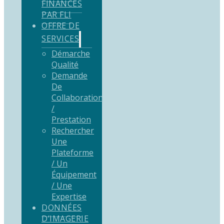
FINANCÉS
PAR FLI
OFFRE DE
SERVICES
Démarche
Qualité
Demande
De
Collaboration
/
Prestation
Rechercher
Une
Plateforme
/ Un
Équipement
/ Une
Expertise
DONNÉES
D’IMAGERIE