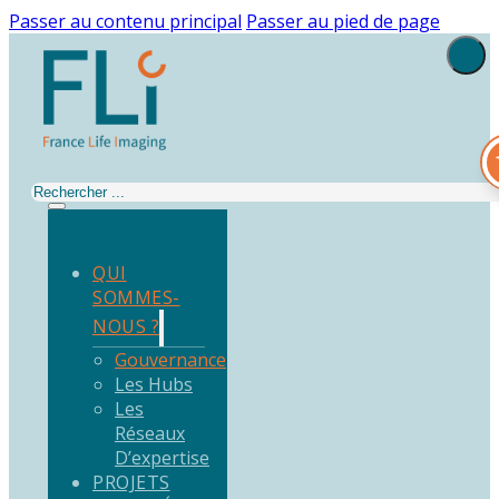
Passer au contenu principal
Passer au pied de page
Rechercher
QUI
SOMMES-
NOUS ?
Gouvernance
Les Hubs
Les
Réseaux
D’expertise
PROJETS