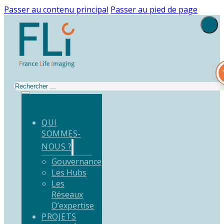
Passer au contenu principal
Passer au pied de page
Rechercher
QUI
SOMMES-
NOUS ?
Gouvernance
Les Hubs
Les
Réseaux
D’expertise
PROJETS