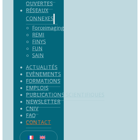
OUVERTES
RÉSEAUX
CONNEXES
Forceimaging
REMI
FINYS
FUN
SAIN
ACTUALITÉS
EVÈNEMENTS
FORMATIONS
EMPLOIS
PUBLICATIONS SCIENTIFIQUES
NEWSLETTER
CNIV
FAQ
CONTACT