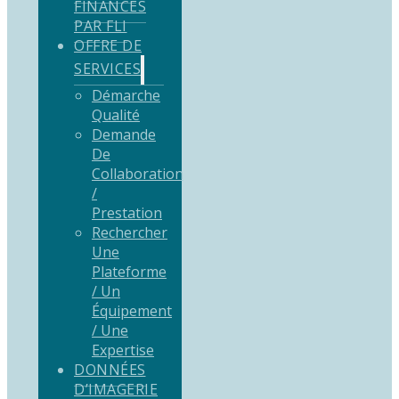
FINANCÉS
PAR FLI
OFFRE DE
SERVICES
Démarche
Qualité
Demande
De
Collaboration
/
Prestation
Rechercher
Une
Plateforme
/ Un
Équipement
/ Une
Expertise
DONNÉES
D’IMAGERIE