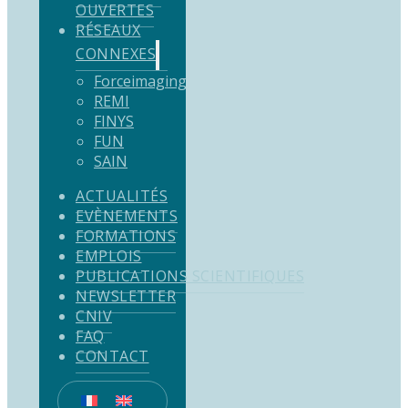
OUVERTES
RÉSEAUX
CONNEXES
Forceimaging
REMI
FINYS
FUN
SAIN
ACTUALITÉS
EVÈNEMENTS
FORMATIONS
EMPLOIS
PUBLICATIONS SCIENTIFIQUES
NEWSLETTER
CNIV
FAQ
CONTACT