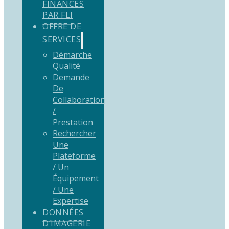
FINANCÉS
PAR FLI
OFFRE DE
SERVICES
Démarche
Qualité
Demande
De
Collaboration
/
Prestation
Rechercher
Une
Plateforme
/ Un
Équipement
/ Une
Expertise
DONNÉES
D’IMAGERIE