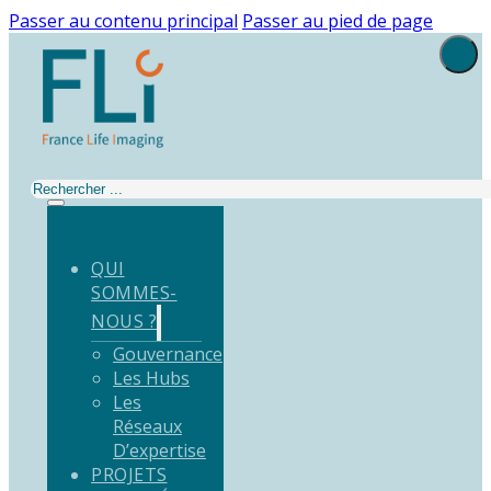
Passer au contenu principal
Passer au pied de page
Rechercher
QUI
SOMMES-
NOUS ?
Gouvernance
Les Hubs
Les
Réseaux
D’expertise
PROJETS