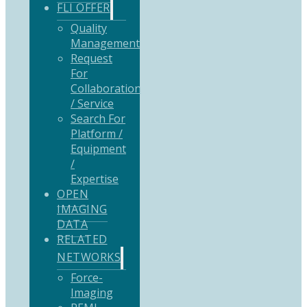
FLI OFFER
Quality
Management
Request
For
Collaboration
/ Service
Search For
Platform /
Equipment
/
Expertise
OPEN
IMAGING
DATA
RELATED
NETWORKS
Force-
Imaging