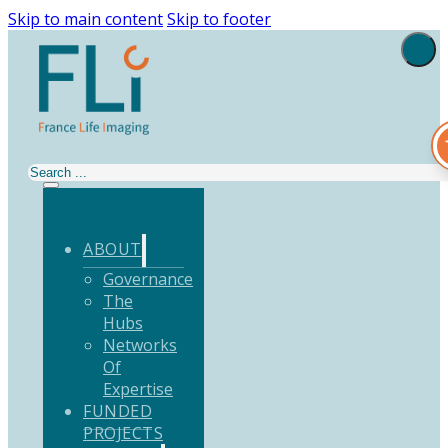
Skip to main content
Skip to footer
Search
ABOUT
Governance
The
Hubs
Networks
Of
Expertise
FUNDED
PROJECTS