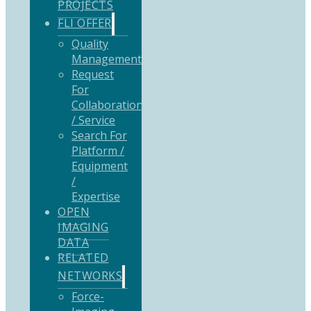
PROJECTS
FLI OFFER
Quality
Management
Request
For
Collaboration
/ Service
Search For
Platform /
Equipment
/
Expertise
OPEN
IMAGING
DATA
RELATED
NETWORKS
Force-