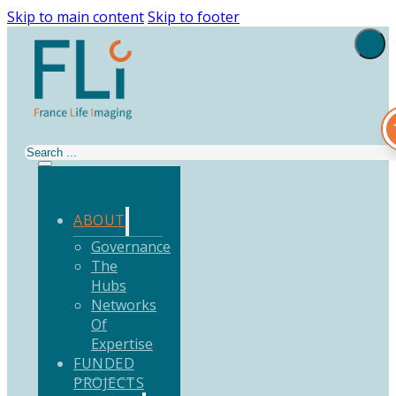
Skip to main content
Skip to footer
Search
ABOUT
Governance
The
Hubs
Networks
Of
Expertise
FUNDED
PROJECTS