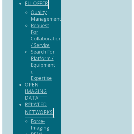
FLI OFFER
Quality
Management
Request
For
Collaboration
/ Service
Search For
Platform /
Equipment
/
Expertise
OPEN
IMAGING
DATA
RELATED
NETWORKS
Force-
Imaging