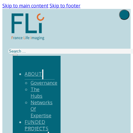
Skip to main content
Skip to footer
Search
ABOUT
Governance
The
Hubs
Networks
Of
Expertise
FUNDED
PROJECTS