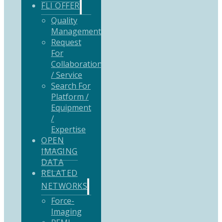
FLI OFFER
Quality
Management
Request
For
Collaboration
/ Service
Search For
Platform /
Equipment
/
Expertise
OPEN
IMAGING
DATA
RELATED
NETWORKS
Force-
Imaging