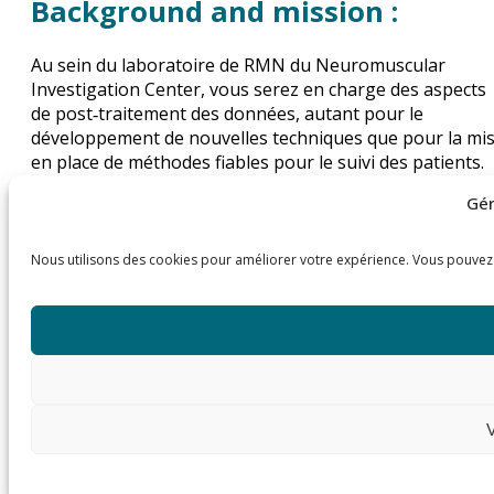
Background and mission :
Au sein du laboratoire de RMN du Neuromuscular
Investigation Center, vous serez en charge des aspects
de post‐traitement des données, autant pour le
développement de nouvelles techniques que pour la mi
en place de méthodes fiables pour le suivi des patients.
Missions:
Gér
Développer ou améliorer des méthodes de post‐
traitement d’imagerie par RMN pour
le cas spécifique des muscles.
Nous utilisons des cookies pour améliorer votre expérience. Vous pouvez acc
Contribuer à l’amélioration des techniques
d’acquisition, notamment par l’implémentation de
méthodes modernes de reconstruction d’images de
type compressed sensing et fingerprinting.
Garantir la qualité des mesures réalisées dans le cadre d
pour le
suivi des patients par des méthodes quantitatives.
V
CDD temps plein de 18 mois