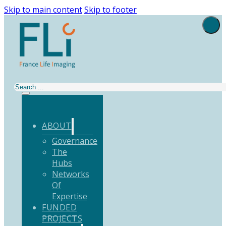
Skip to main content
Skip to footer
Search
ABOUT
Governance
The
Hubs
Networks
Of
Expertise
FUNDED
PROJECTS