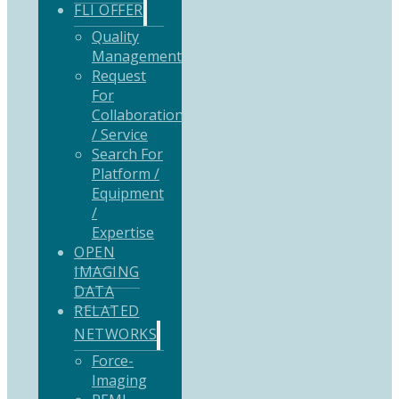
FLI OFFER
Quality
Management
Request
For
Collaboration
/ Service
Search For
Platform /
Equipment
/
Expertise
OPEN
IMAGING
DATA
RELATED
NETWORKS
Force-
Imaging