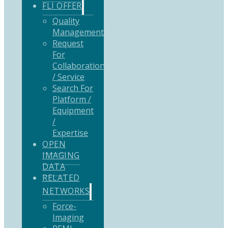
FLI OFFER
Quality
Management
Request
For
Collaboration
/ Service
Search For
Platform /
Equipment
/
Expertise
OPEN
IMAGING
DATA
RELATED
NETWORKS
Force-
Imaging