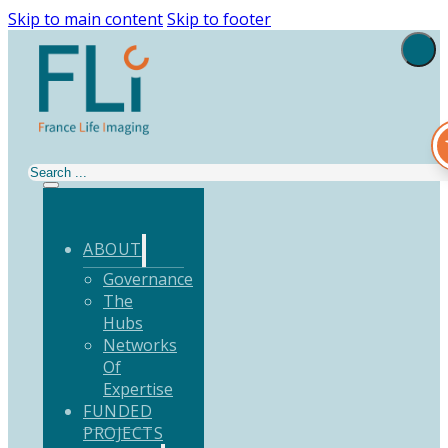
Skip to main content
Skip to footer
Search
ABOUT
Governance
The
Hubs
Networks
Of
Expertise
FUNDED
PROJECTS