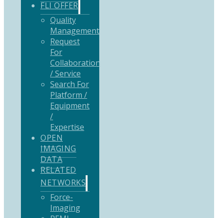
FLI OFFER
Quality
Management
Request
For
Collaboration
/ Service
Search For
Platform /
Equipment
/
Expertise
OPEN
IMAGING
DATA
RELATED
NETWORKS
Force-
Imaging