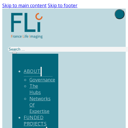
Skip to main content
Skip to footer
Search
ABOUT
Governance
The
Hubs
Networks
Of
Expertise
FUNDED
PROJECTS