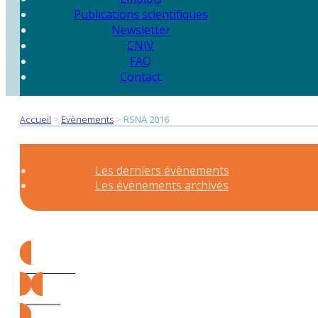
Publications scientifiques
Newsletter
CNIV
FAQ
Contact
Accueil
>
Evènements
>
RSNA 2016
Les derniers évènements
Les évènements archivés
Précédent
Suivant