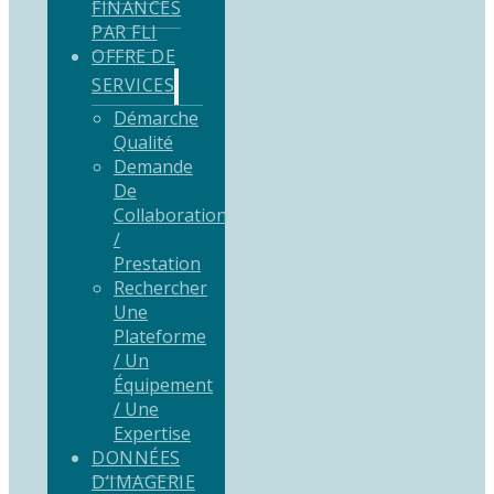
FINANCÉS
PAR FLI
OFFRE DE
SERVICES
Démarche
Qualité
Demande
De
Collaboration
/
Prestation
Rechercher
Une
Plateforme
/ Un
Équipement
/ Une
Expertise
DONNÉES
D’IMAGERIE