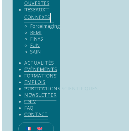
OUVERTES
RÉSEAUX
CONNEXES
Forceimaging
REMI
FINYS
FUN
SAIN
ACTUALITÉS
EVÈNEMENTS
FORMATIONS
EMPLOIS
PUBLICATIONS SCIENTIFIQUES
NEWSLETTER
CNIV
FAQ
CONTACT