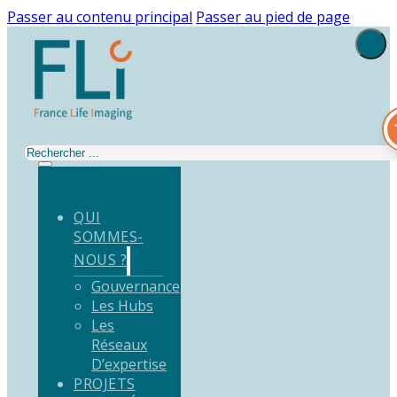
Passer au contenu principal
Passer au pied de page
Rechercher
QUI
SOMMES-
NOUS ?
Gouvernance
Les Hubs
Les
Réseaux
D’expertise
PROJETS