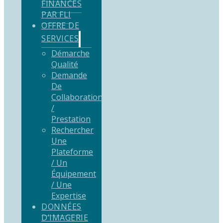
FINANCÉS
PAR FLI
OFFRE DE
SERVICES
Démarche
Qualité
Demande
De
Collaboration
/
Prestation
Rechercher
Une
Plateforme
/ Un
Équipement
/ Une
Expertise
DONNÉES
D’IMAGERIE