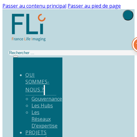
Passer au contenu principal
Passer au pied de page
Rechercher
QUI
SOMMES-
NOUS ?
Gouvernance
Les Hubs
Les
Réseaux
D’expertise
PROJETS