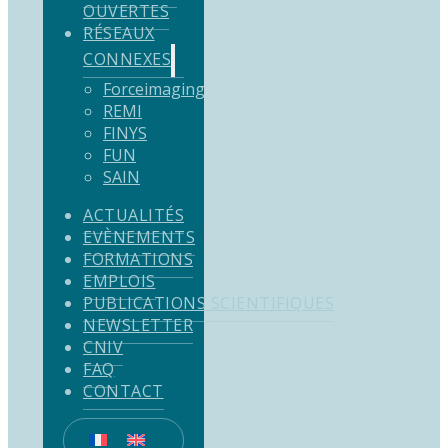
OUVERTES
RÉSEAUX
CONNEXES
Forceimaging
REMI
FINYS
FUN
SAIN
ACTUALITÉS
EVÈNEMENTS
FORMATIONS
EMPLOIS
PUBLICATIONS SCIENTIFIQUES
NEWSLETTER
CNIV
FAQ
CONTACT