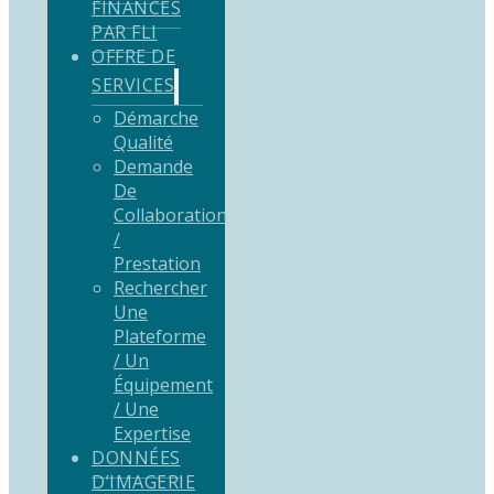
FINANCÉS
PAR FLI
OFFRE DE
SERVICES
Démarche
Qualité
Demande
De
Collaboration
/
Prestation
Rechercher
Une
Plateforme
/ Un
Équipement
/ Une
Expertise
DONNÉES
D’IMAGERIE