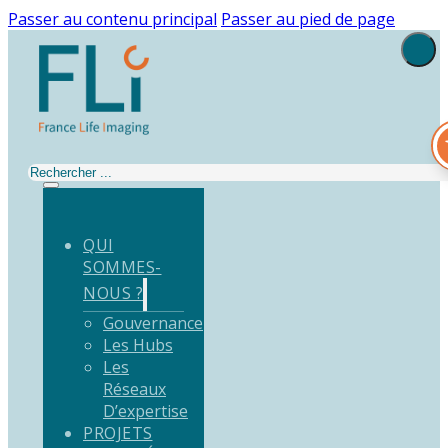
Passer au contenu principal
Passer au pied de page
Rechercher
QUI
SOMMES-
NOUS ?
Gouvernance
Les Hubs
Les
Réseaux
D’expertise
PROJETS