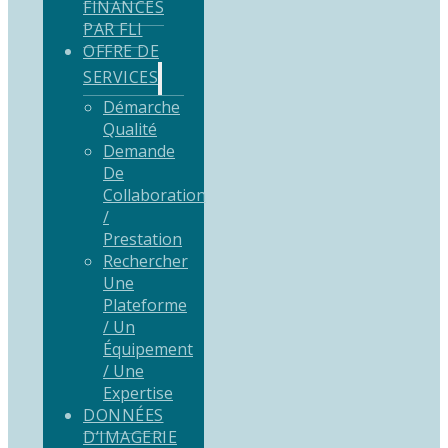
FINANCÉS
PAR FLI
OFFRE DE
SERVICES
Démarche
Qualité
Demande
De
Collaboration
/
Prestation
Rechercher
Une
Plateforme
/ Un
Équipement
/ Une
Expertise
DONNÉES
D’IMAGERIE