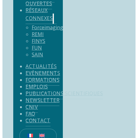
OUVERTES
RÉSEAUX
CONNEXES
Forceimaging
REMI
FINYS
FUN
SAIN
ACTUALITÉS
EVÈNEMENTS
FORMATIONS
EMPLOIS
PUBLICATIONS SCIENTIFIQUES
NEWSLETTER
CNIV
FAQ
CONTACT