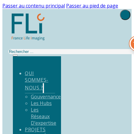
Passer au contenu principal
Passer au pied de page
Rechercher
QUI
SOMMES-
NOUS ?
Gouvernance
Les Hubs
Les
Réseaux
D’expertise
PROJETS