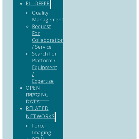
FLI OFFER
Quality
Management
Request
For
Collaboration
/ Service
Search For
Platform /
Equipment
/
Expertise
OPEN
IMAGING
DATA
RELATED
NETWORKS
Force-
Imaging