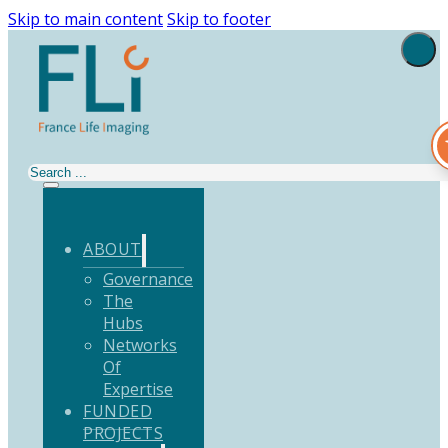
Skip to main content
Skip to footer
Search
ABOUT
Governance
The
Hubs
Networks
Of
Expertise
FUNDED
PROJECTS