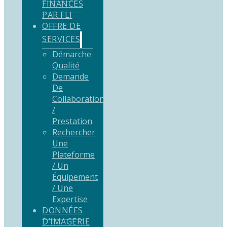
FINANCÉS
PAR FLI
OFFRE DE
SERVICES
Démarche
Qualité
Demande
De
Collaboration
/
Prestation
Rechercher
Une
Plateforme
/ Un
Équipement
/ Une
Expertise
DONNÉES
D’IMAGERIE