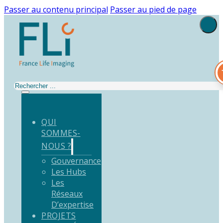
Passer au contenu principal
Passer au pied de page
Rechercher
QUI
SOMMES-
NOUS ?
Gouvernance
Les Hubs
Les
Réseaux
D’expertise
PROJETS