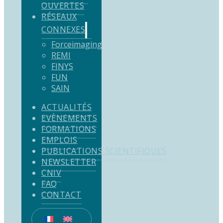
OUVERTES
RÉSEAUX
CONNEXES
Forceimaging
REMI
FINYS
FUN
SAIN
ACTUALITÉS
EVÈNEMENTS
FORMATIONS
EMPLOIS
PUBLICATIONS SCIENTIFIQUES
NEWSLETTER
CNIV
FAQ
CONTACT