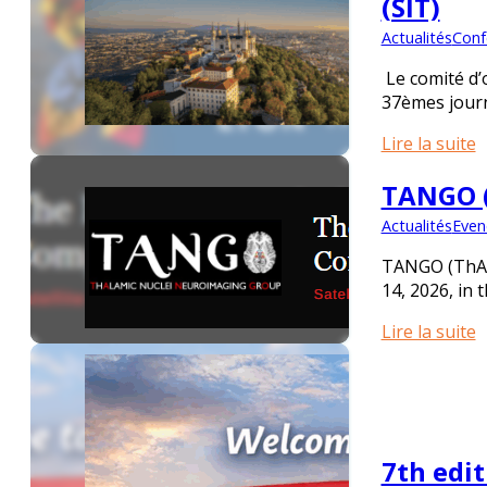
(SIT)
Actualités
Conf
Le comité d’
37èmes journ
Lire la suite
TANGO (
Actualités
Even
TANGO (ThAla
14, 2026, in
Lire la suite
7th edi