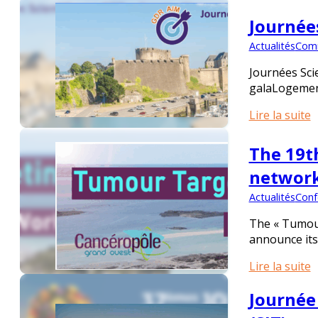
Journée
Actualités
Comm
Journées Scie
galaLogement
Lire la suite
The 19t
networ
Actualités
Conf
The « Tumour
announce its
Lire la suite
Journée