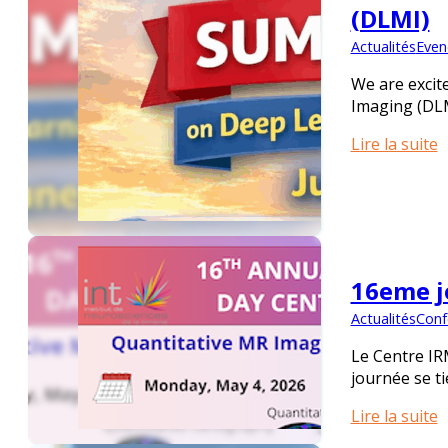
(DLMI)
Actualités
Even
We are excit
Imaging (DLM
Lire la suite
16eme j
Actualités
Conf
Le Centre IR
journée se t
Lire la suite