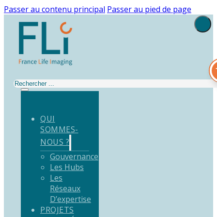
Passer au contenu principal
Passer au pied de page
Rechercher
QUI
SOMMES-
NOUS ?
Gouvernance
Les Hubs
Les
Réseaux
D’expertise
PROJETS