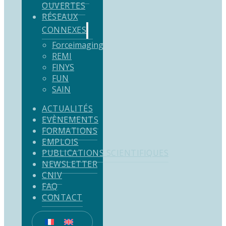
OUVERTES
RÉSEAUX
CONNEXES
Forceimaging
REMI
FINYS
FUN
SAIN
ACTUALITÉS
EVÈNEMENTS
FORMATIONS
EMPLOIS
PUBLICATIONS SCIENTIFIQUES
NEWSLETTER
CNIV
FAQ
CONTACT