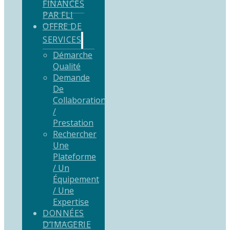
FINANCÉS
PAR FLI
OFFRE DE
SERVICES
Démarche
Qualité
Demande
De
Collaboration
/
Prestation
Rechercher
Une
Plateforme
/ Un
Équipement
/ Une
Expertise
DONNÉES
D’IMAGERIE