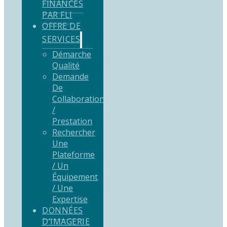
FINANCÉS
PAR FLI
OFFRE DE
SERVICES
Démarche
Qualité
Demande
De
Collaboration
/
Prestation
Rechercher
Une
Plateforme
/ Un
Équipement
/ Une
Expertise
DONNÉES
D’IMAGERIE