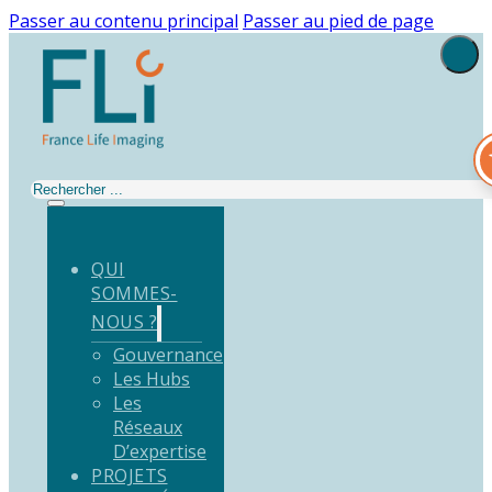
Passer au contenu principal
Passer au pied de page
Rechercher
QUI
SOMMES-
NOUS ?
Gouvernance
Les Hubs
Les
Réseaux
D’expertise
PROJETS