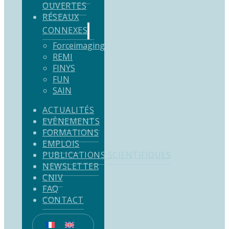
OUVERTES
RÉSEAUX
CONNEXES
Forceimaging
REMI
FINYS
FUN
SAIN
ACTUALITÉS
EVÈNEMENTS
FORMATIONS
EMPLOIS
PUBLICATIONS SCIENTIFIQUES
NEWSLETTER
CNIV
FAQ
CONTACT