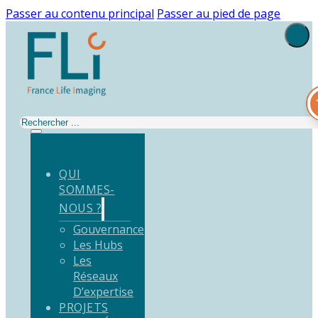
Passer au contenu principal
Passer au pied de page
Rechercher
QUI
SOMMES-
NOUS ?
Gouvernance
Les Hubs
Les
Réseaux
D’expertise
PROJETS