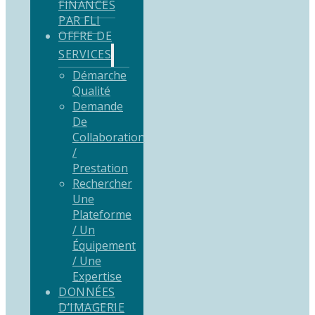
FINANCÉS
PAR FLI
OFFRE DE
SERVICES
Démarche
Qualité
Demande
De
Collaboration
/
Prestation
Rechercher
Une
Plateforme
/ Un
Équipement
/ Une
Expertise
DONNÉES
D’IMAGERIE