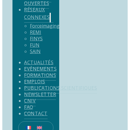
OUVERTES
RÉSEAUX
CONNEXES
Forceimaging
REMI
FINYS
FUN
SAIN
ACTUALITÉS
EVÈNEMENTS
FORMATIONS
EMPLOIS
PUBLICATIONS SCIENTIFIQUES
NEWSLETTER
CNIV
FAQ
CONTACT