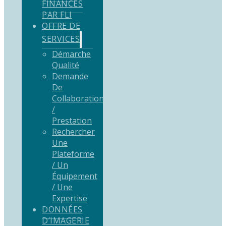
FINANCÉS
PAR FLI
OFFRE DE
SERVICES
Démarche
Qualité
Demande
De
Collaboration
/
Prestation
Rechercher
Une
Plateforme
/ Un
Équipement
/ Une
Expertise
DONNÉES
D’IMAGERIE