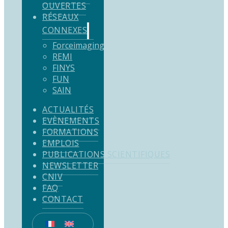
OUVERTES
RÉSEAUX
CONNEXES
Forceimaging
REMI
FINYS
FUN
SAIN
ACTUALITÉS
EVÈNEMENTS
FORMATIONS
EMPLOIS
PUBLICATIONS SCIENTIFIQUES
NEWSLETTER
CNIV
FAQ
CONTACT