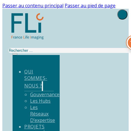
Passer au contenu principal
Passer au pied de page
Rechercher
QUI
SOMMES-
NOUS ?
Gouvernance
Les Hubs
Les
Réseaux
D’expertise
PROJETS