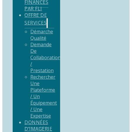
FINANCÉS
PAR FLI
OFFRE DE
SERVICES
Démarche
Qualité
Demande
De
Collaboration
/
Prestation
Rechercher
Une
Plateforme
/ Un
Équipement
/ Une
Expertise
DONNÉES
D’IMAGERIE