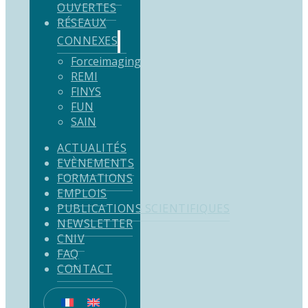
OUVERTES
RÉSEAUX
CONNEXES
Forceimaging
REMI
FINYS
FUN
SAIN
ACTUALITÉS
EVÈNEMENTS
FORMATIONS
EMPLOIS
PUBLICATIONS SCIENTIFIQUES
NEWSLETTER
CNIV
FAQ
CONTACT