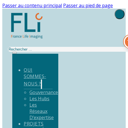
Passer au contenu principal
Passer au pied de page
Rechercher
QUI
SOMMES-
NOUS ?
Gouvernance
Les Hubs
Les
Réseaux
D’expertise
PROJETS