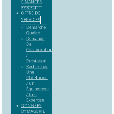
FINANCÉS
PAR FLI
OFFRE DE
SERVICES
Démarche
Qualité
Demande
De
Collaboration
/
Prestation
Rechercher
Une
Plateforme
/ Un
Équipement
/ Une
Expertise
DONNÉES
D’IMAGERIE