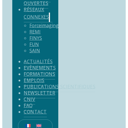
OUVERTES
RÉSEAUX
CONNEXES
Forceimaging
REMI
FINYS
FUN
SAIN
ACTUALITÉS
EVÈNEMENTS
FORMATIONS
EMPLOIS
PUBLICATIONS SCIENTIFIQUES
NEWSLETTER
CNIV
FAQ
CONTACT