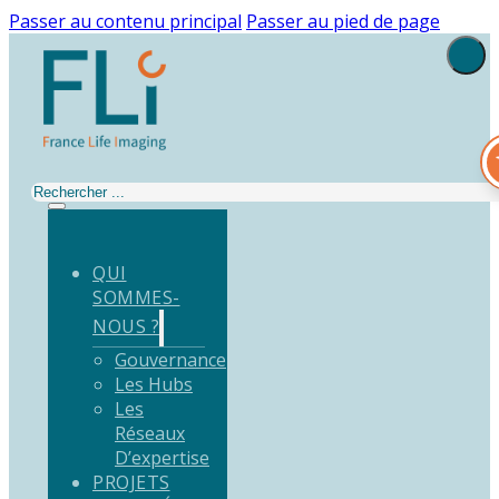
Passer au contenu principal
Passer au pied de page
Rechercher
QUI
SOMMES-
NOUS ?
Gouvernance
Les Hubs
Les
Réseaux
D’expertise
PROJETS