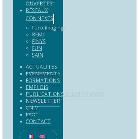
OUVERTES
RÉSEAUX
CONNEXES
Forceimaging
REMI
FINYS
FUN
SAIN
ACTUALITÉS
EVÈNEMENTS
FORMATIONS
EMPLOIS
PUBLICATIONS SCIENTIFIQUES
NEWSLETTER
CNIV
FAQ
CONTACT