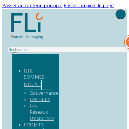
Passer au contenu principal
Passer au pied de page
Rechercher
QUI
SOMMES-
NOUS ?
Gouvernance
Les Hubs
Les
Réseaux
D’expertise
PROJETS