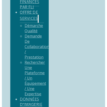
FINANCÉS
PAR FLI
OFFRE DE
SERVICES
Démarche
Qualité
Demande
De
Collaboration
/
Prestation
Rechercher
Une
Plateforme
/ Un
Équipement
/ Une
Expertise
DONNÉES
D’IMAGERIE