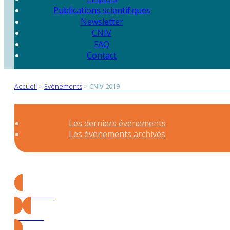
Publications scientifiques
Newsletter
CNIV
FAQ
Contact
Accueil
>
Evènements
>
CNIV 2019
Les derniers évènements
Les évènements archivés
Précédent
Suivant