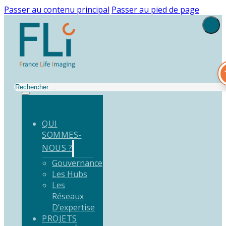
Passer au contenu principal
Passer au pied de page
Rechercher
QUI
SOMMES-
NOUS ?
Gouvernance
Les Hubs
Les
Réseaux
D’expertise
PROJETS