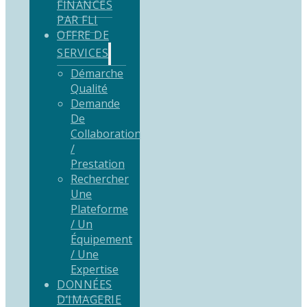
FINANCÉS
PAR FLI
OFFRE DE
SERVICES
Démarche
Qualité
Demande
De
Collaboration
/
Prestation
Rechercher
Une
Plateforme
/ Un
Équipement
/ Une
Expertise
DONNÉES
D’IMAGERIE