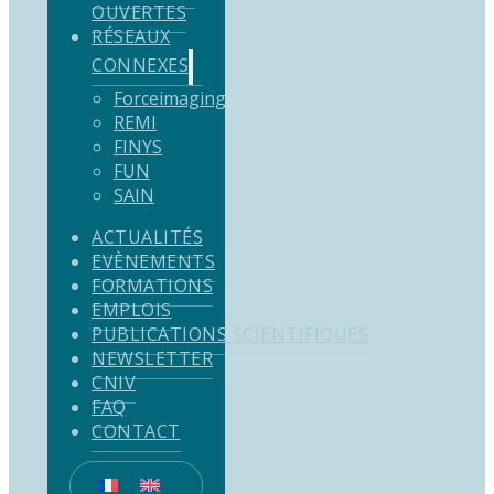
OUVERTES
RÉSEAUX
CONNEXES
Forceimaging
REMI
FINYS
FUN
SAIN
ACTUALITÉS
EVÈNEMENTS
FORMATIONS
EMPLOIS
PUBLICATIONS SCIENTIFIQUES
NEWSLETTER
CNIV
FAQ
CONTACT