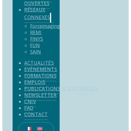
OUVERTES
RÉSEAUX
CONNEXES
Forceimaging
REMI
FINYS
FUN
SAIN
ACTUALITÉS
EVÈNEMENTS
FORMATIONS
EMPLOIS
PUBLICATIONS SCIENTIFIQUES
NEWSLETTER
CNIV
FAQ
CONTACT