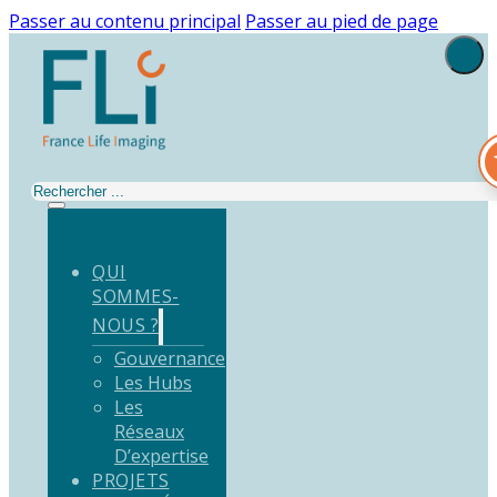
Passer au contenu principal
Passer au pied de page
Rechercher
QUI
SOMMES-
NOUS ?
Gouvernance
Les Hubs
Les
Réseaux
D’expertise
PROJETS