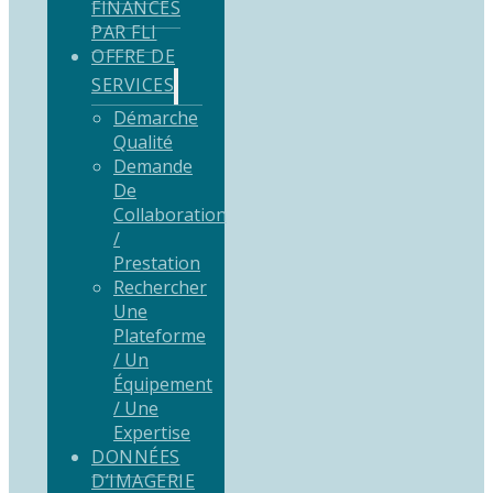
FINANCÉS
PAR FLI
OFFRE DE
SERVICES
Démarche
Qualité
Demande
De
Collaboration
/
Prestation
Rechercher
Une
Plateforme
/ Un
Équipement
/ Une
Expertise
DONNÉES
D’IMAGERIE