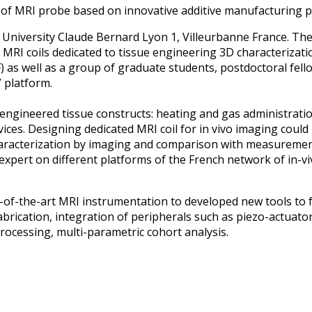
y of MRI probe based on innovative additive manufacturing p
e University Claude Bernard Lyon 1, Villeurbanne France. The 
MRI coils dedicated to tissue engineering 3D characterizatio
as well as a group of graduate students, postdoctoral fello
” platform.
 engineered tissue constructs: heating and gas administratio
vices. Designing dedicated MRI coil for in vivo imaging could
characterization by imaging and comparison with measurement
-expert on different platforms of the French network of in-v
te-of-the-art MRI instrumentation to developed new tools to f
gn/fabrication, integration of peripherals such as piezo-actu
ocessing, multi-parametric cohort analysis.