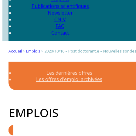
Publications scientifiques
Newsletter
CNIV
FAQ
Contact
Accueil
>
Emplois
>
2020/10/16 – Post doctorant.e – Nouvelles sondes
Les dernières offres
Les offres d'emploi archivées
EMPLOIS