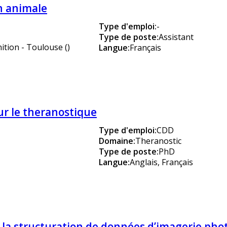
n animale
Type d'emploi
:
-
Type de poste
:
Assistant
tion - Toulouse ()
Langue
:
Français
r le theranostique
Type d'emploi
:
CDD
Domaine
:
Theranostic
Type de poste
:
PhD
Langue
:
Anglais, Français
 la structuration de données d’imagerie ph