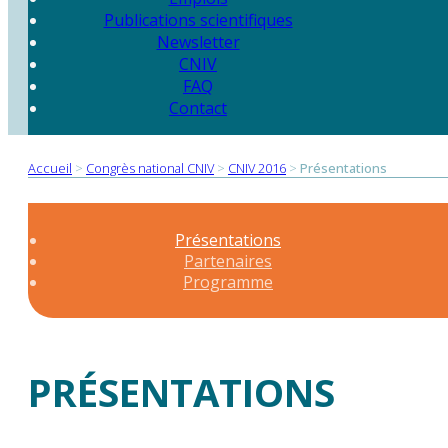
Publications scientifiques
Newsletter
CNIV
FAQ
Contact
Accueil
>
Congrès national CNIV
>
CNIV 2016
>
Présentations
Présentations
Partenaires
Programme
PRÉSENTATIONS