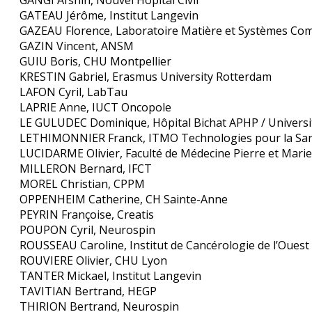
GANGI Afshin, Nouvel Hôpital Civil
GATEAU Jérôme, Institut Langevin
GAZEAU Florence, Laboratoire Matière et Systèmes Co
GAZIN Vincent, ANSM
GUIU Boris, CHU Montpellier
KRESTIN Gabriel, Erasmus University Rotterdam
LAFON Cyril, LabTau
LAPRIE Anne, IUCT Oncopole
LE GULUDEC Dominique, Hôpital Bichat APHP / Universit
LETHIMONNIER Franck, ITMO Technologies pour la Sa
LUCIDARME Olivier, Faculté de Médecine Pierre et Marie 
MILLERON Bernard, IFCT
MOREL Christian, CPPM
OPPENHEIM Catherine, CH Sainte-Anne
PEYRIN Françoise, Creatis
POUPON Cyril, Neurospin
ROUSSEAU Caroline, Institut de Cancérologie de l’Ouest
ROUVIERE Olivier, CHU Lyon
TANTER Mickael, Institut Langevin
TAVITIAN Bertrand, HEGP
THIRION Bertrand, Neurospin