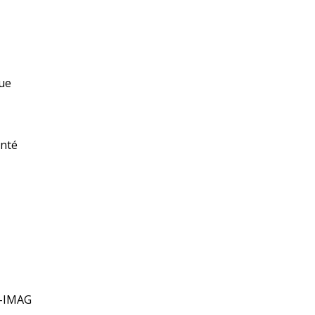
ue
anté
C-IMAG