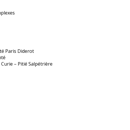
mplexes
é Paris Diderot
nté
Curie – Pitié Salpétrière