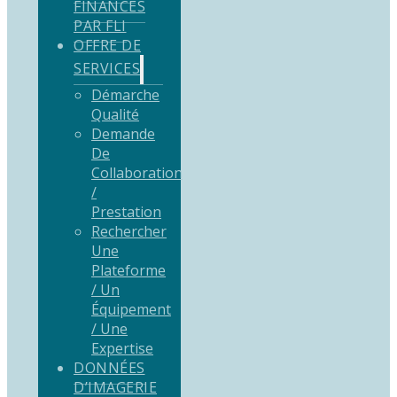
FINANCÉS
PAR FLI
OFFRE DE
SERVICES
Démarche
Qualité
Demande
De
Collaboration
/
Prestation
Rechercher
Une
Plateforme
/ Un
Équipement
/ Une
Expertise
DONNÉES
D’IMAGERIE