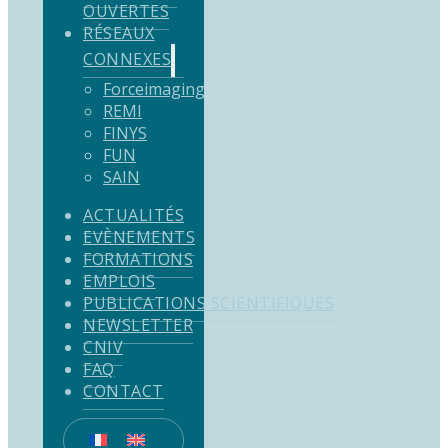
OUVERTES
RÉSEAUX
CONNEXES
Forceimaging
REMI
FINYS
FUN
SAIN
ACTUALITÉS
EVÈNEMENTS
FORMATIONS
EMPLOIS
PUBLICATIONS SCIENTIFIQUES
NEWSLETTER
CNIV
FAQ
CONTACT