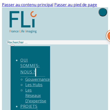
Passer au contenu principal
Passer au pied de page
Rechercher
QUI
SOMMES-
NOUS ?
Gouvernance
Les Hubs
Les
Réseaux
D’expertise
PROJETS