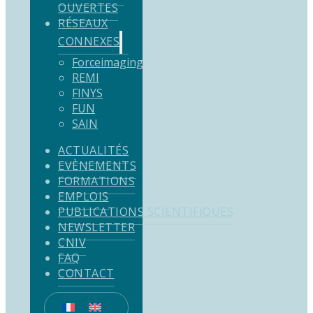
OUVERTES
RÉSEAUX
CONNEXES
Forceimaging
REMI
FINYS
FUN
SAIN
ACTUALITÉS
EVÈNEMENTS
FORMATIONS
EMPLOIS
PUBLICATIONS SCIENTIFIQUES
NEWSLETTER
CNIV
FAQ
CONTACT