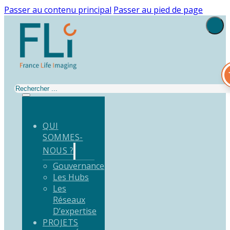
Passer au contenu principal
Passer au pied de page
Rechercher
QUI
SOMMES-
NOUS ?
Gouvernance
Les Hubs
Les
Réseaux
D’expertise
PROJETS