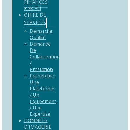
FINANCÉS
PAR FLI
OFFRE DE
SERVICES
Démarche
Qualité
Demande
De
Collaboration
/
Prestation
Rechercher
Une
Plateforme
/ Un
Équipement
/ Une
Expertise
DONNÉES
D’IMAGERIE