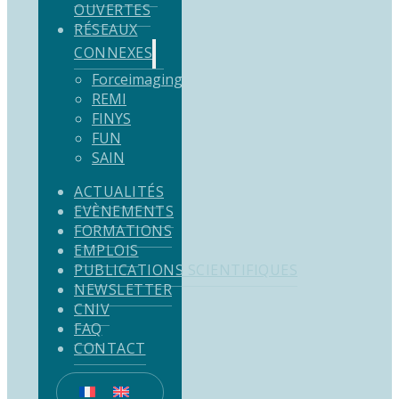
OUVERTES
RÉSEAUX
CONNEXES
Forceimaging
REMI
FINYS
FUN
SAIN
ACTUALITÉS
EVÈNEMENTS
FORMATIONS
EMPLOIS
PUBLICATIONS SCIENTIFIQUES
NEWSLETTER
CNIV
FAQ
CONTACT