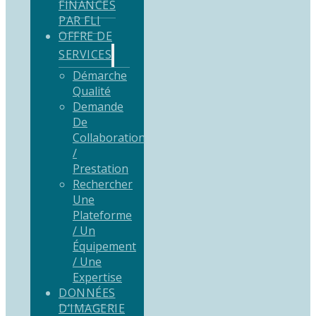
FINANCÉS
PAR FLI
OFFRE DE
SERVICES
Démarche
Qualité
Demande
De
Collaboration
/
Prestation
Rechercher
Une
Plateforme
/ Un
Équipement
/ Une
Expertise
DONNÉES
D’IMAGERIE