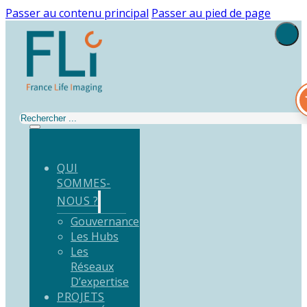
Passer au contenu principal
Passer au pied de page
Rechercher
QUI
SOMMES-
NOUS ?
Gouvernance
Les Hubs
Les
Réseaux
D’expertise
PROJETS