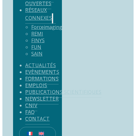
OUVERTES
RÉSEAUX
CONNEXES
Forceimaging
REMI
FINYS
FUN
SAIN
ACTUALITÉS
EVÈNEMENTS
FORMATIONS
EMPLOIS
PUBLICATIONS SCIENTIFIQUES
NEWSLETTER
CNIV
FAQ
CONTACT