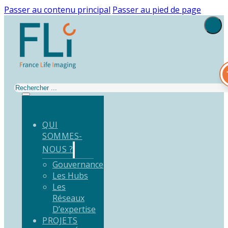
Passer au contenu principal
Passer au pied de page
Rechercher
QUI
SOMMES-
NOUS ?
Gouvernance
Les Hubs
Les
Réseaux
D’expertise
PROJETS