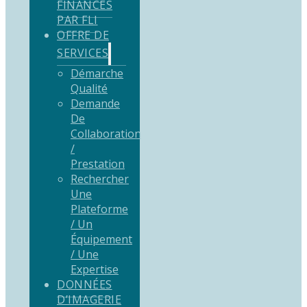
FINANCÉS
PAR FLI
OFFRE DE
SERVICES
Démarche
Qualité
Demande
De
Collaboration
/
Prestation
Rechercher
Une
Plateforme
/ Un
Équipement
/ Une
Expertise
DONNÉES
D’IMAGERIE