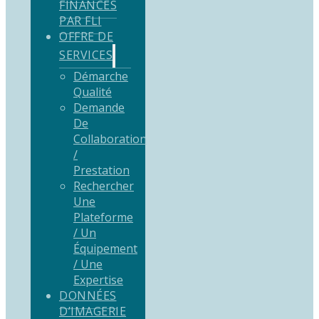
FINANCÉS
PAR FLI
OFFRE DE
SERVICES
Démarche
Qualité
Demande
De
Collaboration
/
Prestation
Rechercher
Une
Plateforme
/ Un
Équipement
/ Une
Expertise
DONNÉES
D’IMAGERIE