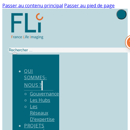
Passer au contenu principal
Passer au pied de page
Rechercher
QUI
SOMMES-
NOUS ?
Gouvernance
Les Hubs
Les
Réseaux
D’expertise
PROJETS