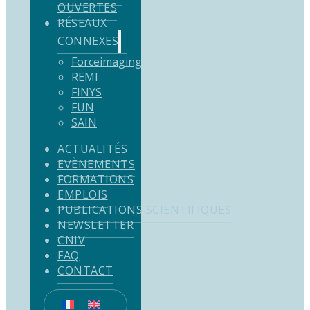
OUVERTES
RÉSEAUX
CONNEXES
Forceimaging
REMI
FINYS
FUN
SAIN
ACTUALITÉS
EVÈNEMENTS
FORMATIONS
EMPLOIS
PUBLICATIONS SCIENTIFIQUES
NEWSLETTER
CNIV
FAQ
CONTACT