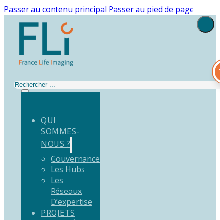
Passer au contenu principal
Passer au pied de page
Rechercher
QUI
SOMMES-
NOUS ?
Gouvernance
Les Hubs
Les
Réseaux
D’expertise
PROJETS