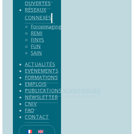
OUVERTES
RÉSEAUX
CONNEXES
Forceimaging
REMI
FINYS
FUN
SAIN
ACTUALITÉS
EVÈNEMENTS
FORMATIONS
EMPLOIS
PUBLICATIONS SCIENTIFIQUES
NEWSLETTER
CNIV
FAQ
CONTACT