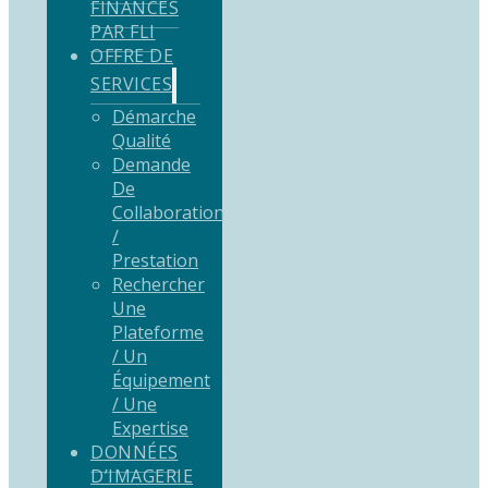
FINANCÉS
PAR FLI
OFFRE DE
SERVICES
Démarche
Qualité
Demande
De
Collaboration
/
Prestation
Rechercher
Une
Plateforme
/ Un
Équipement
/ Une
Expertise
DONNÉES
D’IMAGERIE