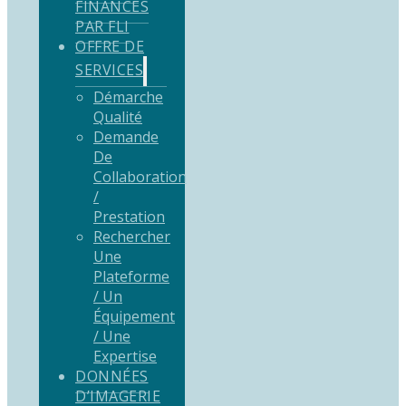
FINANCÉS
PAR FLI
OFFRE DE
SERVICES
Démarche
Qualité
Demande
De
Collaboration
/
Prestation
Rechercher
Une
Plateforme
/ Un
Équipement
/ Une
Expertise
DONNÉES
D’IMAGERIE