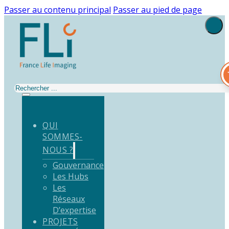
Passer au contenu principal
Passer au pied de page
Rechercher
QUI
SOMMES-
NOUS ?
Gouvernance
Les Hubs
Les
Réseaux
D’expertise
PROJETS