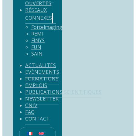
OUVERTES
RÉSEAUX
CONNEXES
Forceimaging
REMI
FINYS
FUN
SAIN
ACTUALITÉS
EVÈNEMENTS
FORMATIONS
EMPLOIS
PUBLICATIONS SCIENTIFIQUES
NEWSLETTER
CNIV
FAQ
CONTACT