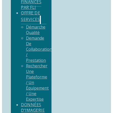
FINANCÉS
PAR FLI
OFFRE DE
SERVICES
Démarche
Qualité
Demande
De
Collaboration
/
Prestation
Rechercher
Une
Plateforme
/ Un
Équipement
/ Une
Expertise
DONNÉES
D’IMAGERIE