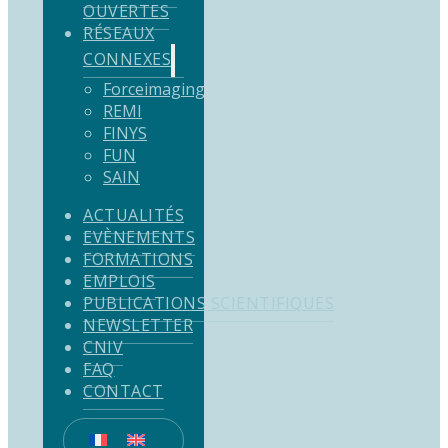
OUVERTES
RÉSEAUX
CONNEXES
Forceimaging
REMI
FINYS
FUN
SAIN
ACTUALITÉS
EVÈNEMENTS
FORMATIONS
EMPLOIS
PUBLICATIONS SCIENTIFIQUES
NEWSLETTER
CNIV
FAQ
CONTACT