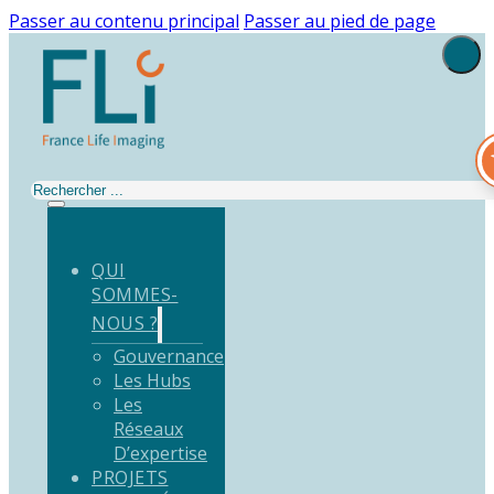
Passer au contenu principal
Passer au pied de page
Rechercher
QUI
SOMMES-
NOUS ?
Gouvernance
Les Hubs
Les
Réseaux
D’expertise
PROJETS