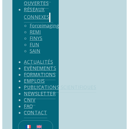
OUVERTES
RÉSEAUX
CONNEXES
Forceimaging
REMI
FINYS
FUN
SAIN
ACTUALITÉS
EVÈNEMENTS
FORMATIONS
EMPLOIS
PUBLICATIONS SCIENTIFIQUES
NEWSLETTER
CNIV
FAQ
CONTACT