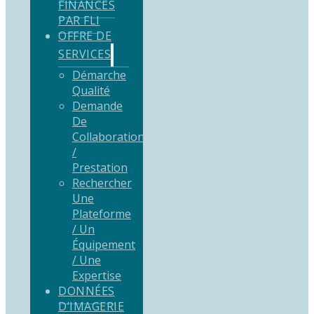
FINANCÉS
PAR FLI
OFFRE DE
SERVICES
Démarche
Qualité
Demande
De
Collaboration
/
Prestation
Rechercher
Une
Plateforme
/ Un
Équipement
/ Une
Expertise
DONNÉES
D’IMAGERIE