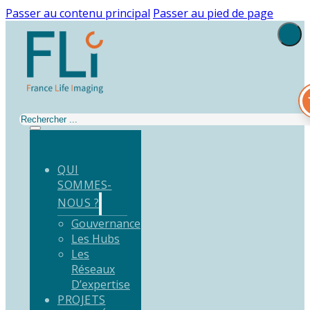
Passer au contenu principal
Passer au pied de page
Rechercher
QUI
SOMMES-
NOUS ?
Gouvernance
Les Hubs
Les
Réseaux
D’expertise
PROJETS