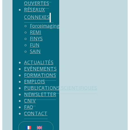
OUVERTES
RÉSEAUX
CONNEXES
Forceimaging
REMI
FINYS
FUN
SAIN
ACTUALITÉS
EVÈNEMENTS
FORMATIONS
EMPLOIS
PUBLICATIONS SCIENTIFIQUES
NEWSLETTER
CNIV
FAQ
CONTACT