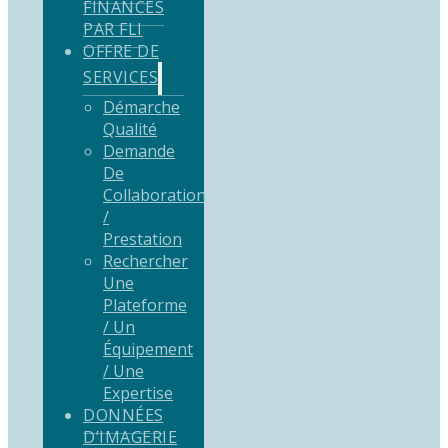
FINANCÉS
PAR FLI
OFFRE DE
SERVICES
Démarche
Qualité
Demande
De
Collaboration
/
Prestation
Rechercher
Une
Plateforme
/ Un
Équipement
/ Une
Expertise
DONNÉES
D’IMAGERIE