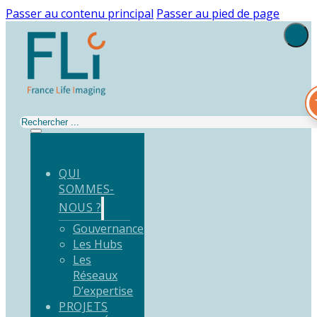
Passer au contenu principal
Passer au pied de page
Rechercher
QUI
SOMMES-
NOUS ?
Gouvernance
Les Hubs
Les
Réseaux
D’expertise
PROJETS