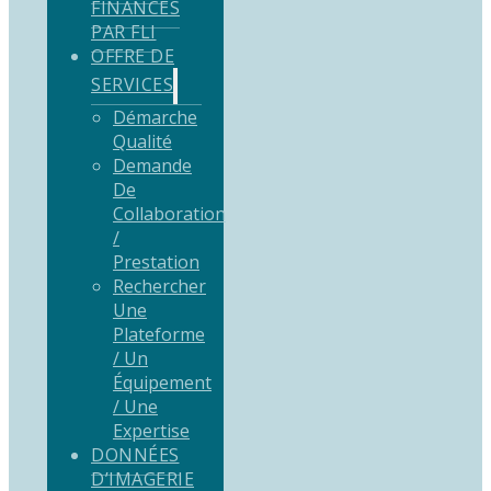
FINANCÉS
PAR FLI
OFFRE DE
SERVICES
Démarche
Qualité
Demande
De
Collaboration
/
Prestation
Rechercher
Une
Plateforme
/ Un
Équipement
/ Une
Expertise
DONNÉES
D’IMAGERIE