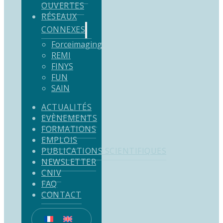
OUVERTES
RÉSEAUX
CONNEXES
Forceimaging
REMI
FINYS
FUN
SAIN
ACTUALITÉS
EVÈNEMENTS
FORMATIONS
EMPLOIS
PUBLICATIONS SCIENTIFIQUES
NEWSLETTER
CNIV
FAQ
CONTACT