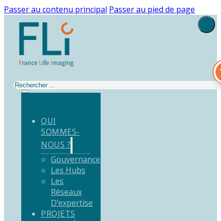
Passer au contenu principal
Passer au pied de page
Rechercher
QUI
SOMMES-
NOUS ?
Gouvernance
Les Hubs
Les
Réseaux
D’expertise
PROJETS