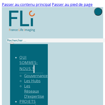
Passer au contenu principal
Passer au pied de page
Rechercher
QUI
SOMMES-
NOUS ?
Gouvernance
Les Hubs
Les
Réseaux
D’expertise
PROJETS