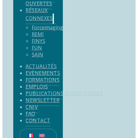
OUVERTES
RÉSEAUX
CONNEXES
Forceimaging
REMI
FINYS
FUN
SAIN
ACTUALITÉS
EVÈNEMENTS
FORMATIONS
EMPLOIS
PUBLICATIONS SCIENTIFIQUES
NEWSLETTER
CNIV
FAQ
CONTACT