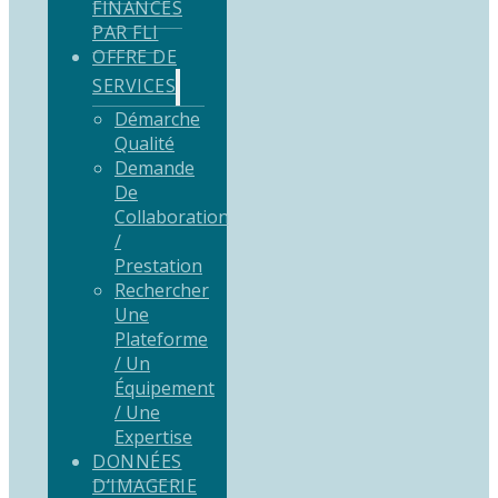
FINANCÉS
PAR FLI
OFFRE DE
SERVICES
Démarche
Qualité
Demande
De
Collaboration
/
Prestation
Rechercher
Une
Plateforme
/ Un
Équipement
/ Une
Expertise
DONNÉES
D’IMAGERIE