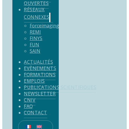
OUVERTES
RÉSEAUX
CONNEXES
Forceimaging
REMI
FINYS
FUN
SAIN
ACTUALITÉS
EVÈNEMENTS
FORMATIONS
EMPLOIS
PUBLICATIONS SCIENTIFIQUES
NEWSLETTER
CNIV
FAQ
CONTACT