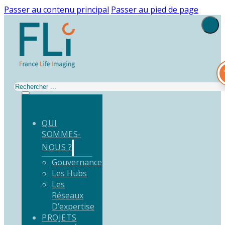
Passer au contenu principal
Passer au pied de page
Rechercher
QUI
SOMMES-
NOUS ?
Gouvernance
Les Hubs
Les
Réseaux
D’expertise
PROJETS