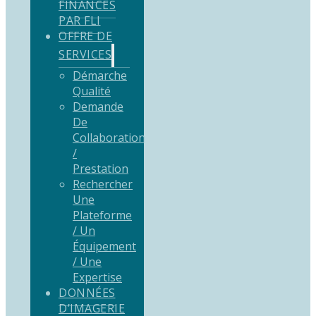
FINANCÉS
PAR FLI
OFFRE DE
SERVICES
Démarche
Qualité
Demande
De
Collaboration
/
Prestation
Rechercher
Une
Plateforme
/ Un
Équipement
/ Une
Expertise
DONNÉES
D’IMAGERIE