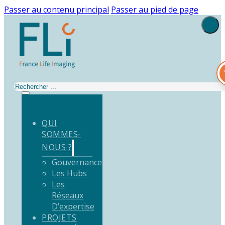
Passer au contenu principal
Passer au pied de page
Rechercher
QUI
SOMMES-
NOUS ?
Gouvernance
Les Hubs
Les
Réseaux
D’expertise
PROJETS