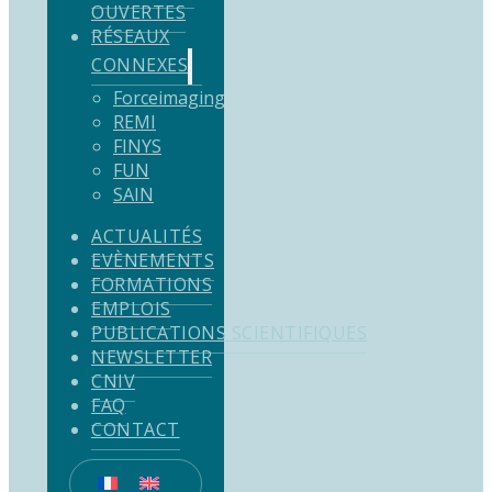
OUVERTES
RÉSEAUX
CONNEXES
Forceimaging
REMI
FINYS
FUN
SAIN
ACTUALITÉS
EVÈNEMENTS
FORMATIONS
EMPLOIS
PUBLICATIONS SCIENTIFIQUES
NEWSLETTER
CNIV
FAQ
CONTACT