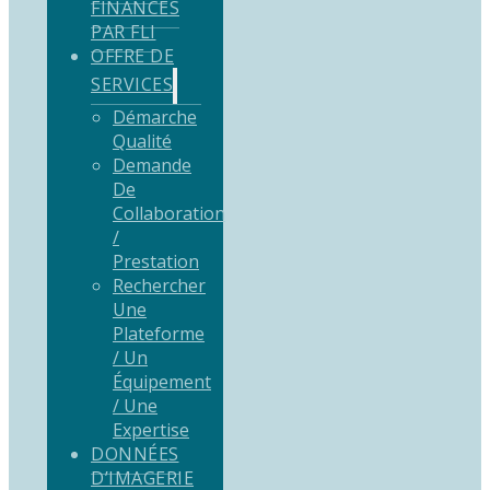
FINANCÉS
PAR FLI
OFFRE DE
SERVICES
Démarche
Qualité
Demande
De
Collaboration
/
Prestation
Rechercher
Une
Plateforme
/ Un
Équipement
/ Une
Expertise
DONNÉES
D’IMAGERIE