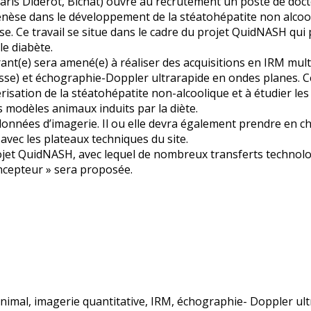
aris Diderot, Bichat) ouvre au recrutement un poste de doct
genèse dans le développement de la stéatohépatite non alcooli
se. Ce travail se situe dans le cadre du projet QuidNASH qu
le diabète.
rant(e) sera amené(e) à réaliser des acquisitions en IRM mul
raisse) et échographie-Doppler ultrarapide en ondes planes. Ce
risation de la stéatohépatite non-alcoolique et à étudier les
s modèles animaux induits par la diète.
onnées d’imagerie. Il ou elle devra également prendre en cha
avec les plateaux techniques du site.
 projet QuidNASH, avec lequel de nombreux transferts technol
ncepteur » sera proposée.
 animal, imagerie quantitative, IRM, échographie- Doppler ul