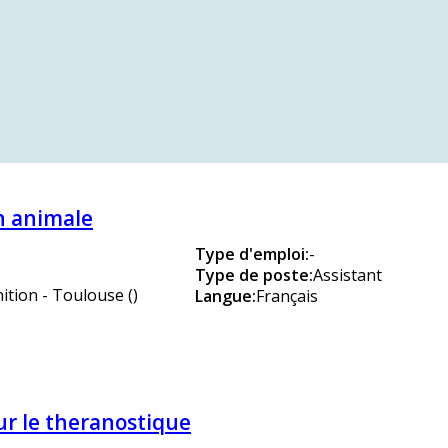
n animale
Type d'emploi
:
-
Type de poste
:
Assistant
tion - Toulouse ()
Langue
:
Français
r le theranostique