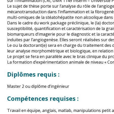
sur l’Inflammation (CRI, UMR 1149 Inserm – Université P
Le sujet de thèse porte sur l’analyse du rôle de l’angio
mécanotransduction dans l’inflammation et la fibrogenè
multi-omiques de la stéatohépatite non alcoolique dans 
Dans le cadre du work package préclinique, le (la) docto
susceptibilité, quantification et caractérisation de la g
biomarqueurs d’imagerie pour le diagnostic et la caracté
induites par l’angiogenèse. Elles seront réalisées sur de
Le ou la doctorant(e) sera en charge du traitement des d
leur analyse morphométrique et biologique, en relation 
Le projet se fera en parallèle avec le bras clinique du
La formation d’expérimentation animale de niveau « Co
Diplômes requis :
Master 2 ou diplôme d’ingénieur
Compétences requises :
Travail en équipe, anglais, matlab, manipulations petit