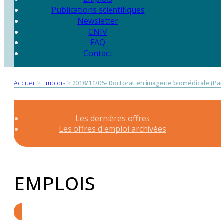
Publications scientifiques
Newsletter
CNIV
FAQ
Contact
Accueil
>
Emplois
>
2018/11/05- Doctorat en imagerie biomédicale (Par
Les dernières offres
Les offres d'emploi archivées
EMPLOIS