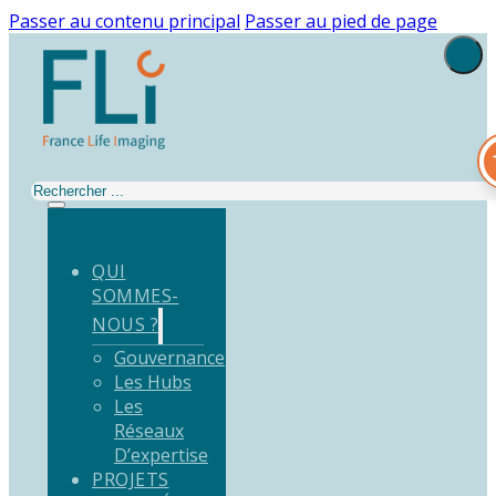
Passer au contenu principal
Passer au pied de page
Rechercher
QUI
SOMMES-
NOUS ?
Gouvernance
Les Hubs
Les
Réseaux
D’expertise
PROJETS