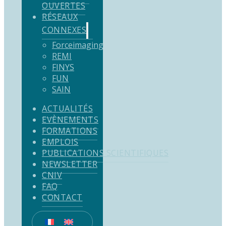
OUVERTES
RÉSEAUX
CONNEXES
Forceimaging
REMI
FINYS
FUN
SAIN
ACTUALITÉS
EVÈNEMENTS
FORMATIONS
EMPLOIS
PUBLICATIONS SCIENTIFIQUES
NEWSLETTER
CNIV
FAQ
CONTACT