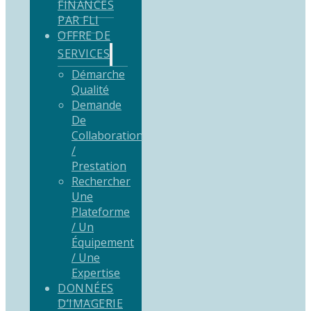
FINANCÉS
PAR FLI
OFFRE DE
SERVICES
Démarche
Qualité
Demande
De
Collaboration
/
Prestation
Rechercher
Une
Plateforme
/ Un
Équipement
/ Une
Expertise
DONNÉES
D’IMAGERIE