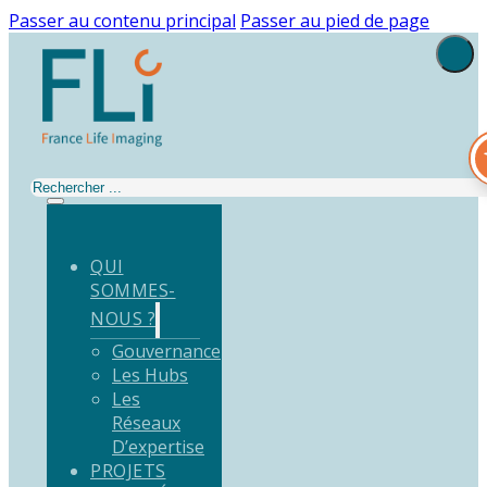
Passer au contenu principal
Passer au pied de page
Rechercher
QUI
SOMMES-
NOUS ?
Gouvernance
Les Hubs
Les
Réseaux
D’expertise
PROJETS