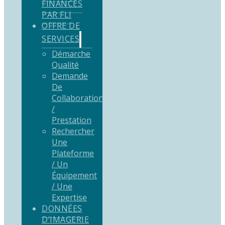
FINANCÉS
PAR FLI
OFFRE DE
SERVICES
Démarche
Qualité
Demande
De
Collaboration
/
Prestation
Rechercher
Une
Plateforme
/ Un
Équipement
/ Une
Expertise
DONNÉES
D’IMAGERIE