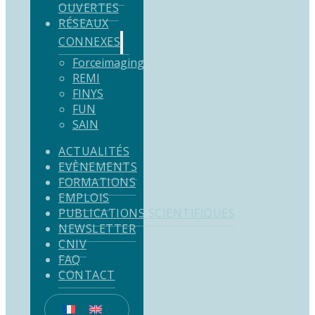
OUVERTES
RÉSEAUX
CONNEXES
Forceimaging
REMI
FINYS
FUN
SAIN
ACTUALITÉS
EVÈNEMENTS
FORMATIONS
EMPLOIS
PUBLICATIONS SCIENTIFIQUES
NEWSLETTER
CNIV
FAQ
CONTACT