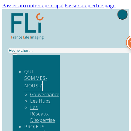
Passer au contenu principal
Passer au pied de page
Rechercher
QUI
SOMMES-
NOUS ?
Gouvernance
Les Hubs
Les
Réseaux
D’expertise
PROJETS