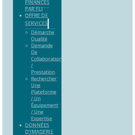
FINANCÉS
PAR FLI
OFFRE DE
SERVICES
Démarche
Qualité
Demande
De
Collaboration
/
Prestation
Rechercher
Une
Plateforme
/ Un
Équipement
/ Une
Expertise
DONNÉES
D’IMAGERIE