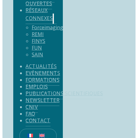
OUVERTES
RÉSEAUX
CONNEXES
Forceimaging
REMI
FINYS
FUN
SAIN
ACTUALITÉS
EVÈNEMENTS
FORMATIONS
EMPLOIS
PUBLICATIONS SCIENTIFIQUES
NEWSLETTER
CNIV
FAQ
CONTACT