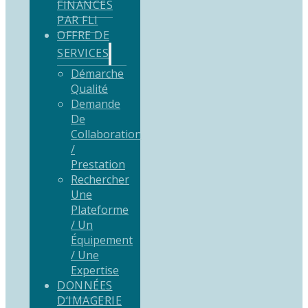
FINANCÉS
PAR FLI
OFFRE DE
SERVICES
Démarche
Qualité
Demande
De
Collaboration
/
Prestation
Rechercher
Une
Plateforme
/ Un
Équipement
/ Une
Expertise
DONNÉES
D’IMAGERIE