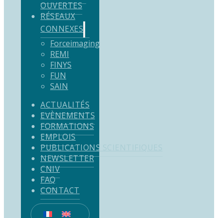
OUVERTES
RÉSEAUX
CONNEXES
Forceimaging
REMI
FINYS
FUN
SAIN
ACTUALITÉS
EVÈNEMENTS
FORMATIONS
EMPLOIS
PUBLICATIONS SCIENTIFIQUES
NEWSLETTER
CNIV
FAQ
CONTACT