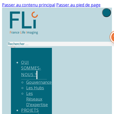
Passer au contenu principal
Passer au pied de page
Rechercher
QUI
SOMMES-
NOUS ?
Gouvernance
Les Hubs
Les
Réseaux
D’expertise
PROJETS